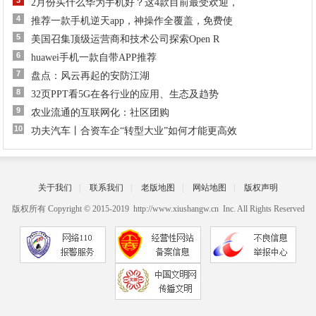
3
2月份买什么华为手机好？这4款目前最受欢迎，
4
推荐一款手机逆天app，神操作全覆盖，免费使
5
美国召集顶级运营商和技术公司探索Open R
6
huawei手机一款自带APP推荐
7
盘点：风云再起的安防江湖
8
32页PPT看5G在各行业的应用、生态及趋势
9
农业流通的互联网化：社区团购​
10
功夫汽车丨合资车企“转型大业”如何才能更高效
关于我们
|
联系我们
|
老版地图
|
网站地图
|
版权声明
版权所有 Copyright © 2015-2019 http://www.xiushangw.cn Inc. All Rights Reserved