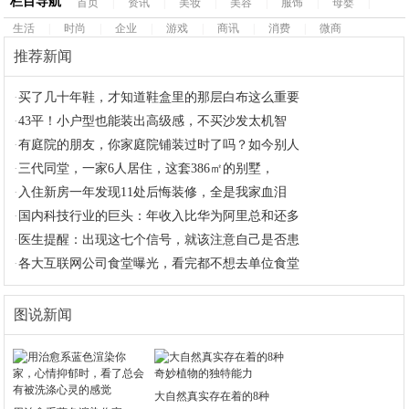
栏目导航
首页
|
资讯
|
美妆
|
美容
|
服饰
|
母婴
|
生活
|
时尚
|
企业
|
游戏
|
商讯
|
消费
|
微商
推荐新闻
·
买了几十年鞋，才知道鞋盒里的那层白布这么重要
·
43平！小户型也能装出高级感，不买沙发太机智
·
有庭院的朋友，你家庭院铺装过时了吗？如今别人
·
三代同堂，一家6人居住，这套386㎡的别墅，
·
入住新房一年发现11处后悔装修，全是我家血泪
·
国内科技行业的巨头：年收入比华为阿里总和还多
·
医生提醒：出现这七个信号，就该注意自己是否患
·
各大互联网公司食堂曝光，看完都不想去单位食堂
图说新闻
大自然真实存在着的8种