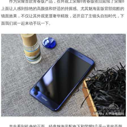
作为荣耀首款青春版产品，在外观上荣耀8青春版依旧延续了荣耀8
上面让人感到惊艳的高颜值和舒适的持握感。尤其魅海蓝版背部炫酷的
镜面效果，不仅让其外观更显奢华精致，还开启了主镜头自拍时代，下
面我们就一起来动手玩一下。
首先看到机身的正面，经典魅海蓝配色下和荣耀8几乎一直的高颜