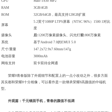
GPU
Mali-T830 MP2
RAM
3GB/4GB
ROM
32GB/64GB，最高支持128GB扩展
5.2英寸1080P LTPS屏幕（NTSC 96%）1500:1对比
屏幕
度
摄像头
后:
1200万像素摄像头、闪光灯
前:
800万像素
系统
基于Android 7.0的EMUI 5.0
尺寸/重量
147.2x72.9x7.60mm/147g
电池容量
3000mAh
网络支持
双卡双待全网通
荣耀8青春版除了外观细节和配置上的一点小改动之外，很多方面
其实都和荣耀8十分相像，可以看作是一款继承荣耀8高颜值的中端机
型。
外观篇：千元镜面手机，青春的颜值不低调