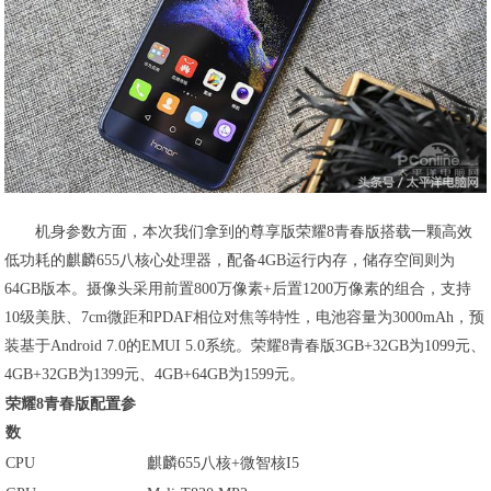
机身参数方面，本次我们拿到的尊享版荣耀8青春版搭载一颗高效
低功耗的麒麟655八核心处理器，配备4GB运行内存，储存空间则为
64GB版本。摄像头采用前置800万像素+后置1200万像素的组合，支持
10级美肤、7cm微距和PDAF相位对焦等特性，电池容量为3000mAh，预
装基于Android 7.0的EMUI 5.0系统。荣耀8青春版3GB+32GB为1099元、
4GB+32GB为1399元、4GB+64GB为1599元。
荣耀8青春版配置参
数
CPU
麒麟655八核+微智核I5