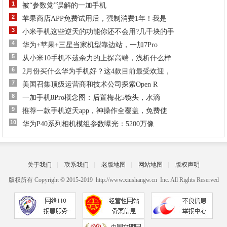
1
被“参数党”误解的一加手机
2
苹果商店APP免费试用后，强制消费1年！我是
3
小米手机这些逆天的功能你还不会用?几千块的手
4
华为+苹果+三星当家机型靠边站，一加7Pro
5
从小米10手机不遗余力的上探高端，浅析什么样
6
2月份买什么华为手机好？这4款目前最受欢迎，
7
美国召集顶级运营商和技术公司探索Open R
8
一加手机8Pro概念图：后置梅花5镜头，水滴
9
推荐一款手机逆天app，神操作全覆盖，免费使
10
华为P40系列相机模组参数曝光：5200万像
关于我们
|
联系我们
|
老版地图
|
网站地图
|
版权声明
版权所有 Copyright © 2015-2019 http://www.xiushangw.cn Inc. All Rights Reserved