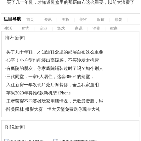
买了几十年鞋，才知道鞋盒里的那层白布这么重要，以前太浪费了
栏目导航
首页
|
资讯
|
美妆
|
美容
|
服饰
|
母婴
|
生活
|
时尚
|
企业
|
游戏
|
商讯
|
消费
|
微商
推荐新闻
·
买了几十年鞋，才知道鞋盒里的那层白布这么重要
·
43平！小户型也能装出高级感，不买沙发太机智
·
有庭院的朋友，你家庭院铺装过时了吗？如今别人
·
三代同堂，一家6人居住，这套386㎡的别墅，
·
入住新房一年发现11处后悔装修，全是我家血泪
·
苹果2020年将推6款新机型 iPhone
·
王者荣耀不同英雄玩家用脑情况，元歌最费脑，铠
·
醉美园林 摄影大赛丨恒大天玺免费送你现金大礼
图说新闻