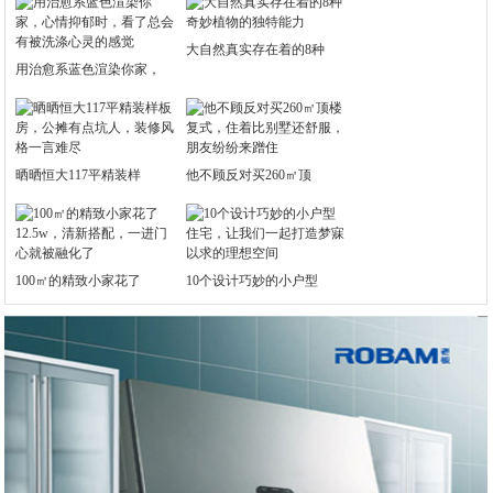
大自然真实存在着的8种
用治愈系蓝色渲染你家，
晒晒恒大117平精装样
他不顾反对买260㎡顶
100㎡的精致小家花了
10个设计巧妙的小户型