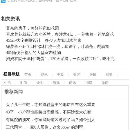
文章转自网络媒体，如有侵权，请与我们联系
相关资讯
莫奈的房子，美好的宛如花园
喜欢养花就栽几盆小苍兰，多注意4点，一茬接着一茬地窜花
455m²大宅别墅设计，多少人梦寐以求的家
绿萝长不旺？2种“饮料”浇一浇，猛蹿个，叶油亮，爬满窗
4款随便养都活的大型室内植物
奶奶在院子里种“鸡蛋”，120天采摘，一次收获“7斤”，吃不完
栏目导航
首页
|
资讯
|
美妆
|
美容
|
服饰
|
母婴
|
生活
|
时尚
|
企业
|
游戏
|
商讯
|
消费
|
微商
推荐新闻
·
买了几十年鞋，才知道鞋盒里的那层白布这么重要
·
43平！小户型也能装出高级感，不买沙发太机智
·
有庭院的朋友，你家庭院铺装过时了吗？如今别人
·
三代同堂，一家6人居住，这套386㎡的别墅，