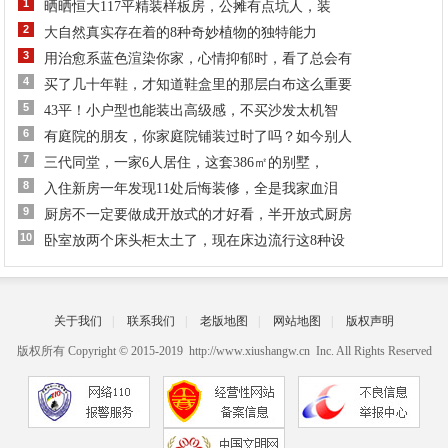
1
晒晒恒大117平精装样板房，公摊有点坑人，装
2
大自然真实存在着的8种奇妙植物的独特能力
3
用治愈系蓝色渲染你家，心情抑郁时，看了总会有
4
买了几十年鞋，才知道鞋盒里的那层白布这么重要
5
43平！小户型也能装出高级感，不买沙发太机智
6
有庭院的朋友，你家庭院铺装过时了吗？如今别人
7
三代同堂，一家6人居住，这套386㎡的别墅，
8
入住新房一年发现11处后悔装修，全是我家血泪
9
厨房不一定要做成开放式的才好看，半开放式厨房
10
卧室放两个床头柜太土了，现在床边流行这8种设
关于我们
|
联系我们
|
老版地图
|
网站地图
|
版权声明
版权所有 Copyright © 2015-2019 http://www.xiushangw.cn Inc. All Rights Reserved