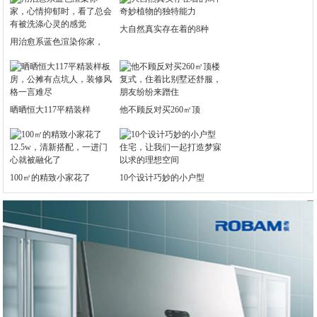
大自然真实存在着的8种
用治愈系蓝色渲染你家，
晒晒恒大117平精装样
他不顾反对买260㎡顶
100㎡的精致小家花了
10个设计巧妙的小户型