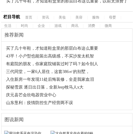
买了几十年鞋，才知道鞋盒里的那层白布这么重要，以前太浪费了
栏目导航
首页
|
资讯
|
美妆
|
美容
|
服饰
|
母婴
|
生活
|
时尚
|
企业
|
游戏
|
商讯
|
消费
|
微商
推荐新闻
·
买了几十年鞋，才知道鞋盒里的那层白布这么重要
·
43平！小户型也能装出高级感，不买沙发太机智
·
有庭院的朋友，你家庭院铺装过时了吗？如今别人
·
三代同堂，一家6人居住，这套386㎡的别墅，
·
入住新房一年发现11处后悔装修，全是我家血泪
·
探秘雪原 逐日出日落，全新Jeep牧马人x大
·
庆元县芒会欣电器营业中心
·
山东垦利：疫情防控生产经营两不误
图说新闻