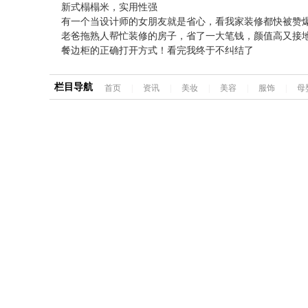
新式榻榻米，实用性强
有一个当设计师的女朋友就是省心，看我家装修都快被赞
老爸拖熟人帮忙装修的房子，省了一大笔钱，颜值高又接
餐边柜的正确打开方式！看完我终于不纠结了
栏目导航
首页
|
资讯
|
美妆
|
美容
|
服饰
|
母