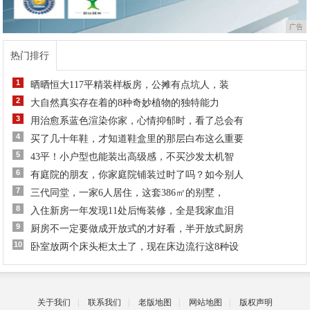
广告
热门排行
1
晒晒恒大117平精装样板房，公摊有点坑人，装
2
大自然真实存在着的8种奇妙植物的独特能力
3
用治愈系蓝色渲染你家，心情抑郁时，看了总会有
4
买了几十年鞋，才知道鞋盒里的那层白布这么重要
5
43平！小户型也能装出高级感，不买沙发太机智
6
有庭院的朋友，你家庭院铺装过时了吗？如今别人
7
三代同堂，一家6人居住，这套386㎡的别墅，
8
入住新房一年发现11处后悔装修，全是我家血泪
9
厨房不一定要做成开放式的才好看，半开放式厨房
10
卧室放两个床头柜太土了，现在床边流行这8种设
关于我们
|
联系我们
|
老版地图
|
网站地图
|
版权声明