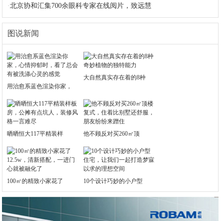
·
北京协和汇集700余眼科专家在线阅片，致远慧
图说新闻
大自然真实存在着的8种
用治愈系蓝色渲染你家，
晒晒恒大117平精装样
他不顾反对买260㎡顶
100㎡的精致小家花了
10个设计巧妙的小户型