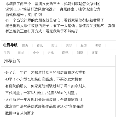
冰箱换了两三个，塞满只要两三天，妈妈到底是怎么做到的
深圳·110㎡简洁舒适风住宅设计；身居静室，独享淡泊心境
新式榻榻米，实用性强
有一个当设计师的女朋友就是省心，看我家装修都快被赞爆了
老爸拖熟人帮忙装修的房子，省了一大笔钱，颜值高又接地气，真值
餐边柜的正确打开方式！看完我终于不纠结了
栏目导航
首页
|
资讯
|
美妆
|
美容
|
服饰
|
母婴
|
生活
|
时尚
|
企业
|
游戏
|
商讯
|
消费
|
微商
推荐新闻
·
买了几十年鞋，才知道鞋盒里的那层白布这么重要
·
43平！小户型也能装出高级感，不买沙发太机智
·
有庭院的朋友，你家庭院铺装过时了吗？如今别人
·
三代同堂，一家6人居住，这套386㎡的别墅，
·
入住新房一年发现11处后悔装修，全是我家血泪
·
北京市司法局获优秀影视作品展评活动“宣传先进
·
数据中台从何而来