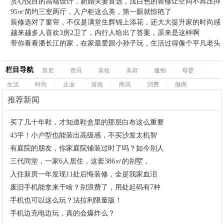
赏心悦目的高端设计，新婚夫妻首选，浅白色的装修让空间不再压抑
95㎡简约三室两厅，入户柜这么美，第一眼就惊艳了
装修选对了窗帘，不仅是满堂生辉锦上添花，还大大提升家的时尚感
越来越多人喜欢3房2卫了，内行人给出了答案，原来是这样啊
带你看看潘长江的家，在家最爱跟小孙子玩，生活过得像个平凡老头
栏目导航
首页
|
资讯
|
美妆
|
美容
|
服饰
|
母婴
|
生活
|
时尚
|
企业
|
游戏
|
商讯
|
消费
|
微商
推荐新闻
·
买了几十年鞋，才知道鞋盒里的那层白布这么重要
·
43平！小户型也能装出高级感，不买沙发太机智
·
有庭院的朋友，你家庭院铺装过时了吗？如今别人
·
三代同堂，一家6人居住，这套386㎡的别墅，
·
入住新房一年发现11处后悔装修，全是我家血泪
·
废旧手机能拿来干啥？别浪费了，用处起码有7种
·
手机也可以这么玩？法拉利限量版！
·
手机边充电边玩，真的会爆炸么？