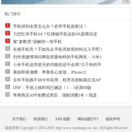
广告
热门排行
1
手机掉到水里怎么办？必学手机急救法！
2
力怼红米手机4A？红辣椒手机这款4A是模仿还
3
被“参数党”误解的一加手机
4
在挑手机壳？不如先从手机壳材质的特点入手吧！
5
刘作虎微博询问网友想要啥样的手机网友：小米1
6
小米手机这些逆天的功能你还不会用?几千块的手
7
果粉即将沸腾：苹果良心发现，iPhone12
8
去年手机跑不动今年应用，程序员发帖揭主流AP
9
DNF：手游上线时间已确定！1：1还原60版
10
苹果商店APP免费试用后，强制消费1年！我是
关于我们
|
联系我们
|
XML地图
|
网站地图
TXT
|
版权声明
版权所有 Copyright © 2015-2019 http://www.xiushangw.cn Inc. All Rights Reserved