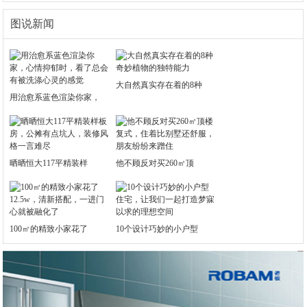
图说新闻
大自然真实存在着的8种
用治愈系蓝色渲染你家，
晒晒恒大117平精装样
他不顾反对买260㎡顶
100㎡的精致小家花了
10个设计巧妙的小户型